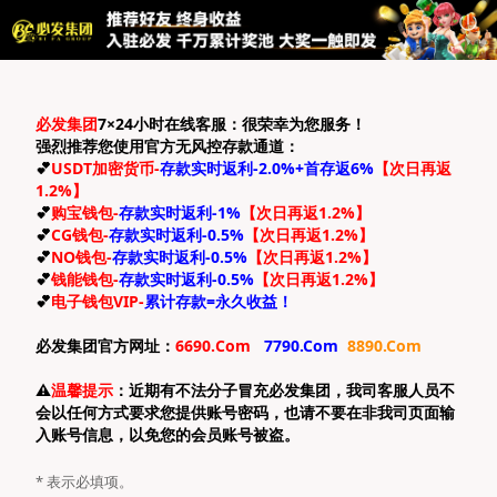
必发集团
7×24小时在线客服：很荣幸为您服务！
强烈推荐您使用官方无风控存款通道：
💕
USDT加密货币-
存款实时返利-2.0%+首存返6%
【次日再返
1.2%】
💕
购宝钱包-
存款实时返利-1%
【次日再返1.2%】
💕
CG钱包-
存款实时返利-0.5%
【次日再返1.2%】
💕
NO钱包-
存款实时返利-0.5%
【次日再返1.2%】
💕
钱能钱包-
存款实时返利-0.5%
【次日再返1.2%】
💕
电子钱包VIP-
累计存款=永久收益！
必发集团官方网址：
6690.Com
7790.Com
8890.Com
⚠️
温馨提示
：近期有不法分子冒充必发集团，我司客服人员不
会以任何方式要求您提供账号密码，也请不要在非我司页面输
入账号信息，以免您的会员账号被盗。
* 表示必填项。